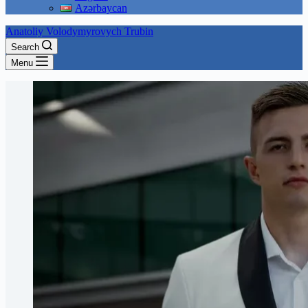
Azərbaycan
Anatoliy Volodymyrovych Trubin
Search
Menu