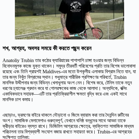
শখ, আগ্রহ, অবসর সময়ে কী করতে পছন্দ করেন
Anatoliy Trubin তার কঠোর ক্যারিয়ারের পাশাপাশি চাঙ্গা হওয়ার জন্য বিভিন্ন
বিনোদনমূলক কাজে যুক্ত থাকেন। সমুদ্র তীরবর্তী পরিবেশের প্রতি তার বিশেষ ভালোবাসা
রয়েছে এবং তিনি প্রায়শই Maldives-এর মতো উপকূলীয় এলাকায় বিশ্রাম নিতে যান, যা
তার জন্য নিখুঁত বিশ্রামের স্থান। শুধুমাত্র শারীরিক প্রশিক্ষণের পরিবর্তে, Trubin
মানসিক উদ্দীপনার জন্য বিভিন্ন খেলাধুলায় অংশ নেন। বিশেষ করে, টেনিস তাকে নতুন
ধরণের চ্যালেঞ্জ প্রদান করে যা গোলরক্ষকের কাজ থেকে আলাদা। অন্যদিকে, বক্সিং
একাধিকভাবে সহায়ক—এটি তার প্রতিক্রিয়াশীল ক্ষমতা বৃদ্ধি করে এবং একই সাথে
মানসিক চাপ কমায়।
এছাড়াও, ভ্রমণের বাইরে থাকলে দৌড়ানো ও জিমে ব্যায়াম করা তার দৈনন্দিন রুটিনের
অংশ। সামাজিক মেলামেশাও গুরুত্বপূর্ণ, যেখানে ঘনিষ্ঠ বন্ধুদের সাথে আড্ডা তাকে
ক্রীড়ার বাইরেও ব্যস্ত রাখে। ডিজিটাল আগ্রহের ক্ষেত্রে, ব্যক্তিগত সামাজিক মাধ্যম
পরিচালনা তার বিশ্বব্যাপী সংযোগ বজায় রাখতে সহায়তা করে। Trubin-এর আগ্রহের
সংক্ষিপ্ত তালিকা: