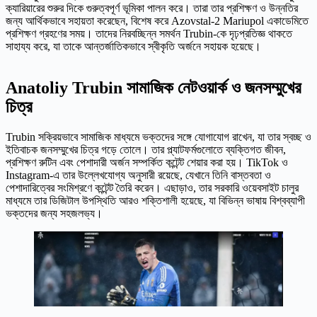
ক্যারিয়ারের শুরুর দিকে গুরুত্বপূর্ণ ভূমিকা পালন করে। তারা তার প্রশিক্ষণ ও উন্নতির
জন্য আর্থিকভাবে সহায়তা করেছেন, বিশেষ করে Azovstal-2 Mariupol একাডেমিতে
প্রশিক্ষণ গ্রহণের সময়। তাদের নিরবচ্ছিন্ন সমর্থন Trubin-কে দৃঢ়প্রতিজ্ঞ থাকতে
সাহায্য করে, যা তাকে আন্তর্জাতিকভাবে স্বীকৃতি অর্জনে সহায়ক হয়েছে।
Anatoliy Trubin সামাজিক নেটওয়ার্ক ও জনসম্মুখের
চিত্র
Trubin সক্রিয়ভাবে সামাজিক মাধ্যমে ভক্তদের সঙ্গে যোগাযোগ রাখেন, যা তার স্বচ্ছ ও
ইতিবাচক জনসম্মুখের চিত্র গড়ে তোলে। তার প্ল্যাটফর্মগুলোতে ব্যক্তিগত জীবন,
প্রশিক্ষণ রুটিন এবং পেশাদারী অর্জন সম্পর্কিত কন্টেন্ট শেয়ার করা হয়। TikTok ও
Instagram-এ তার উল্লেখযোগ্য অনুসারী রয়েছে, যেখানে তিনি বাস্তবতা ও
পেশাদারিত্বের সংমিশ্রণে কন্টেন্ট তৈরি করেন। এছাড়াও, তার সরকারি ওয়েবসাইট চালুর
মাধ্যমে তার ডিজিটাল উপস্থিতি আরও শক্তিশালী হয়েছে, যা বিভিন্ন ভাষায় বিশ্বব্যাপী
ভক্তদের জন্য সহজলভ্য।