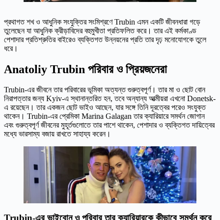
প্রথাগত শখ ও আধুনিক সংযুক্তির সংমিশ্রণে Trubin এমন একটি জীবনধারা গড়ে
তুলেছেন যা আধুনিক ক্রীড়াবিদের বহুমুখীতা প্রতিফলিত করে। তার এই কর্মকাণ্ড
পেশাদার প্রতিশ্রুতির বাইরেও ব্যক্তিগত উন্নয়নের প্রতি তার দৃঢ় মনোযোগকে তুলে
ধরে।
Anatoliy Trubin পরিবার ও প্রিয়জনেরা
Trubin-এর জীবনে তার পরিবারের ভূমিকা অত্যন্ত গুরুত্বপূর্ণ। তার মা ও ছোট বোন
নিরাপত্তার জন্য Kyiv-এ স্থানান্তরিত হন, তবে অন্যান্য আত্মীয়রা এখনো Donetsk-
এ রয়েছেন। তার একজন ছোট ভাইও আছেন, যার সঙ্গে তিনি দূরত্বের পরেও সংযুক্ত
থাকেন। Trubin-এর প্রেমিকা Marina Galagan তার ক্যারিয়ারে সমর্থন জোগান
এবং গুরুত্বপূর্ণ জীবনের মুহূর্তগুলোতে তার পাশে থাকেন, পেশাদার ও ব্যক্তিগত দায়িত্বের
মধ্যে ভারসাম্য বজায় রাখতে সাহায্য করেন।
Trubin-এর ভাইবোন ও পরিবার তার ক্যারিয়ারকে কীভাবে সমর্থন করে