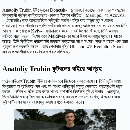
Anatoliy Trubin ইউক্রেনের Donetsk-এ জন্মগ্রহণ করেছেন এবং নতুন প্রজন্মের
বিশ্বব্যাপী ক্রীড়া ব্যক্তিত্বদের একজন হিসেবে পরিচিত। Mariupol-এর Azovstal-
2 একাডেমি থেকে আন্তর্জাতিক স্বীকৃতি অর্জন পর্যন্ত তার যাত্রা দৃঢ় সংকল্পের
পরিচায়ক। তার পরিবারের প্রতি গভীর ভালোবাসা রয়েছে; আঞ্চলিক চ্যালেঞ্জের মধ্যে তিনি
তার মা এবং বোনকে Kyiv-এ স্থানান্তর করেন। ব্যক্তিগত জীবনে, তিনি অবসর
কাটাতে পছন্দ করেন, বিশেষ করে Maldives-এর মতো উষ্ণ জলবায়ুর স্থানে। মাঠের
বাইরে, তিনি ডিজিটাল প্ল্যাটফর্মের মাধ্যমে ভক্তদের সাথে সংযোগ স্থাপন করেন এবং তার
প্রকৃত রূপ প্রদর্শন করেন। তার পেশাদার বৃদ্ধি Uhlsport এবং Evolution Sport-
এর সঙ্গে অংশীদারিত্বের মাধ্যমে প্রতিফলিত হয়।
Anatoliy Trubin ফুটবলের বাইরে আগ্রহ
মাঠের বাইরেও Trubin বিভিন্ন কার্যকলাপে নিজেকে ব্যস্ত রাখেন। তিনি ছুটির সময়
বিশ্রামকে অগ্রাধিকার দেন এবং সাধারণত শান্তিপূর্ণ সমুদ্র সৈকতের গন্তব্যগুলি পছন্দ
করেন। টেনিস ও বক্সিং তার কাছে শখের পাশাপাশি ফিটনেস বৃদ্ধির উপায়। এছাড়াও,
তিনি নৈমিত্তিক ফুটবল ম্যাচের মাধ্যমে বন্ধুদের সঙ্গে সংযোগ রাখেন, যা অবসর এবং
ক্রীড়াশীলতার মধ্যে ভারসাম্য বজায় রাখতে সহায়তা করে।